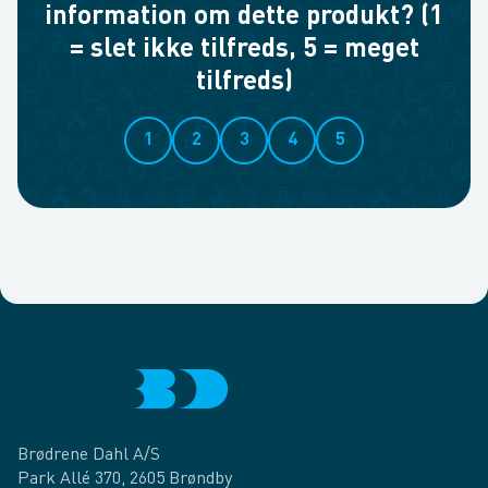
information om dette produkt? (1
= slet ikke tilfreds, 5 = meget
tilfreds)
1
2
3
4
5
Brødrene Dahl A/S
Park Allé 370, 2605 Brøndby