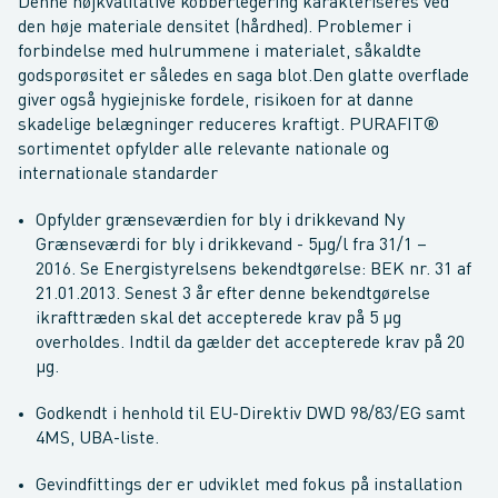
Denne højkvalitative kobberlegering karakteriseres ved
den høje materiale densitet (hårdhed). Problemer i
forbindelse med hulrummene i materialet, såkaldte
godsporøsitet er således en saga blot.Den glatte overflade
giver også hygiejniske fordele, risikoen for at danne
skadelige belægninger reduceres kraftigt. PURAFIT®
sortimentet opfylder alle relevante nationale og
internationale standarder
Opfylder grænseværdien for bly i drikkevand Ny
Grænseværdi for bly i drikkevand - 5µg/l fra 31/1 –
2016. Se Energistyrelsens bekendtgørelse: BEK nr. 31 af
21.01.2013. Senest 3 år efter denne bekendtgørelse
ikrafttræden skal det accepterede krav på 5 µg
overholdes. Indtil da gælder det accepterede krav på 20
µg.
Godkendt i henhold til EU-Direktiv DWD 98/83/EG samt
4MS, UBA-liste.
Gevindfittings der er udviklet med fokus på installation