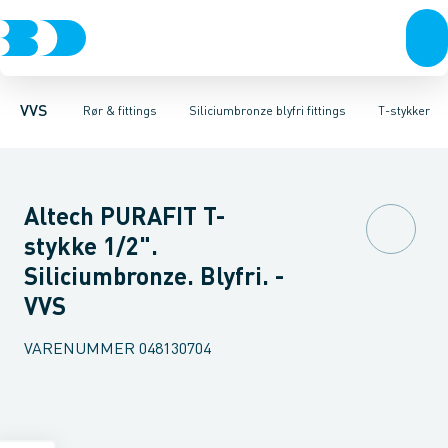
Rør & fittings
Sorte fittings & rør
Nippelrør
Vinkler muffe-nippel
Pressfittings & rør
Galvaniseret fittings & rør
Vinkler muffe-muffe
Kuglehaner & ventiler
Rustfrit fittings
T-stykker
Afløb 
VVS
Rør & fittings
Siliciumbronze blyfri fittings
T-stykker
Altech PURAFIT T-
stykke 1/2".
Siliciumbronze. Blyfri. -
VVS
VARENUMMER
048130704