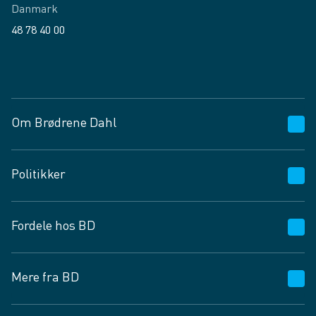
Danmark
48 78 40 00
Facebook
LinkedIn
Om Brødrene Dahl
Kundeservice
Politikker
Vagttelefon 30 10 89 89
Spørgsmål og svar
Salgs- og leveringsbetingelser
Fordele hos BD
Job og karriere
Privatlivspolitik
Fødevarekontrolrapport
Cookies
24/7
Mere fra BD
Vilkår og betingelser
BD app
BD.dk services
Mit BD