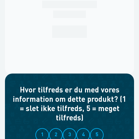
Hvor tilfreds er du med vores
information om dette produkt? (1
= slet ikke tilfreds, 5 = meget
tilfreds)
1
2
3
4
5