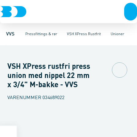
Rør & fittings
Nirosan Rustfrit
Rør
Bøjninger
Vinkler
Pressfittings & rør
Nirosan Industry Rustfrit
T-stykker
Overgange
Kuglehaner & ventiler
Muffer
Altech FZ
Skydemuffer
VSH XPre
Afløb 
VVS
Pressfittings & rør
VSH XPress Rustfrit
Unioner
VSH XPress rustfri press
union med nippel 22 mm
x 3/4" M-bakke - VVS
VARENUMMER
034689022