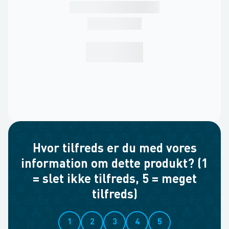
Hvor tilfreds er du med vores
information om dette produkt? (1
= slet ikke tilfreds, 5 = meget
tilfreds)
1
2
3
4
5