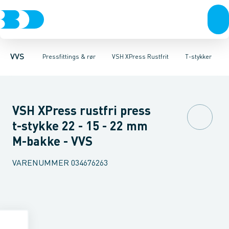
Rør & fittings
Nirosan Rustfrit
Rør
Bøjninger
Vinkler
Pressfittings & rør
Nirosan Industry Rustfrit
T-stykker
Overgange
Kuglehaner & ventiler
Muffer
Altech FZ
Skydemuffer
VSH XPre
Afløb 
VVS
Pressfittings & rør
VSH XPress Rustfrit
T-stykker
VSH XPress rustfri press
t-stykke 22 - 15 - 22 mm
M-bakke - VVS
VARENUMMER
034676263