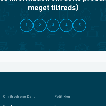
meget tilfreds)
1
2
3
4
5
Om Brødrene Dahl
Politikker