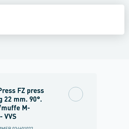
ber til gas
ninger
inkler
Brand
Overbøjninger
Sanha Kobber til solvarme
Flanger med muffe
Mapress Rustfrit
O-ringe
Kuglehaner
Mapress
ress FZ press
g 22 mm. 90°.
/muffe M-
- VVS