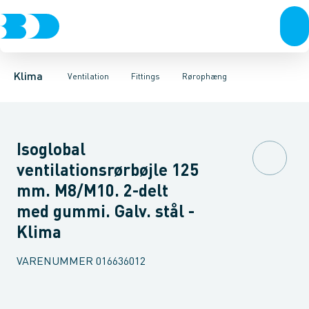
Ventilation
Fittings
Rør
Bøjninger 90gr.
Rør
Varmepumper
Slanger
Bøjninger 60gr.
Spjæld
El
Lyddæmpere
Klimaværktøj
Bøjninger 45gr.
Ventiler
Biokedler & pilleovn
Riste
Bøjninger 30
Ventilato
Klima
Ventilation
Fittings
Rørophæng
Isoglobal
ventilationsrørbøjle 125
mm. M8/M10. 2-delt
med gummi. Galv. stål -
Klima
VARENUMMER
016636012