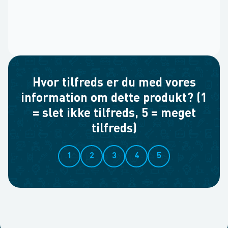
Hvor tilfreds er du med vores
information om dette produkt? (1
= slet ikke tilfreds, 5 = meget
tilfreds)
1
2
3
4
5