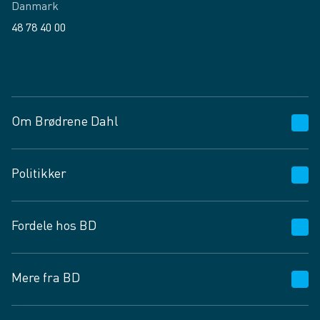
Danmark
48 78 40 00
Facebook
LinkedIn
Om Brødrene Dahl
Kundeservice
Politikker
Vagttelefon 30 10 89 89
Spørgsmål og svar
Salgs- og leveringsbetingelser
Fordele hos BD
Job og karriere
Privatlivspolitik
Fødevarekontrolrapport
Cookies
24/7
Mere fra BD
Vilkår og betingelser
BD app
BD.dk services
Mit BD