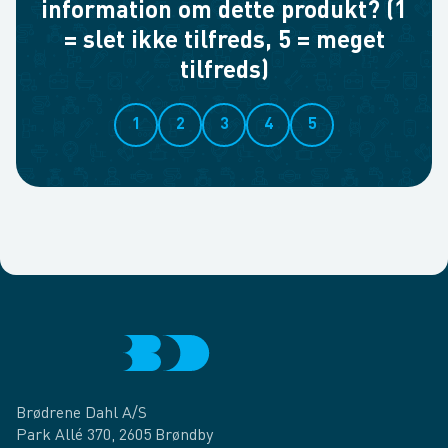
information om dette produkt? (1
= slet ikke tilfreds, 5 = meget
tilfreds)
1
2
3
4
5
Brødrene Dahl A/S
Park Allé 370, 2605 Brøndby