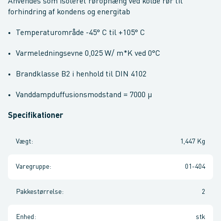
Anvendes som isoleret rørophæng ved kolde rør til
forhindring af kondens og energitab
Temperaturområde -45° C til +105° C
Varmeledningsevne 0,025 W/ m*K ved 0°C
Brandklasse B2 i henhold til DIN 4102
Vanddampduffusionsmodstand = 7000 µ
Specifikationer
Vægt
:
1,447 Kg
Varegruppe
:
01-404
Pakkestørrelse
:
2
Enhed
:
stk