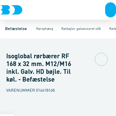
Bolte & sætskruer
Elforzinket- & varmgalvaniseret ophæng
Rørbøjler 2S M8/M10 2 skruer
Møtrikker
Skiver
Rørbøjler 2S M8/M10 U/Isol. 2
Skruer
Rustfrit- & syrefast
Søm & dykkere
Gev
Befæstelse
Rørophæng
Rørbøjler, galvaniseret stål
Rørb
Isoglobal rørbærer RF
168 x 32 mm. M12/M16
inkl. Galv. HD bøjle. Til
køl. - Befæstelse
VARENUMMER
016618168