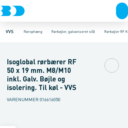
Rør & fittings
Elforzinket- & varmgalvaniseret ophæng
Rørbøjler 2S M8/M10 2 skruer
Pressfittings & rør
Rørbøjler 2S M8/M10 U/Isol. 2
Kuglehaner & ventiler
Rustfrit- & syrefast
Afløb 
VVS
Rørophæng
Rørbøjler, galvaniseret stål
Rørbøjler RF K
Isoglobal rørbærer RF
50 x 19 mm. M8/M10
inkl. Galv. Bøjle og
isolering. Til køl - VVS
VARENUMMER
016616050