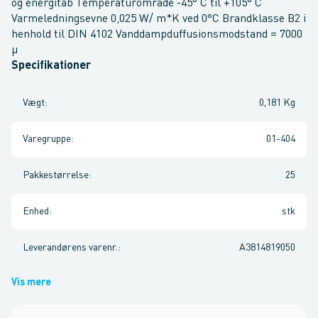
og energitab Temperaturområde -45° C til +105° C
Varmeledningsevne 0,025 W/ m*K ved 0°C Brandklasse B2 i
henhold til DIN 4102 Vanddampduffusionsmodstand = 7000
µ
Specifikationer
Vægt
:
0,181 Kg
Varegruppe
:
01-404
Pakkestørrelse
:
25
Enhed
:
stk
Leverandørens varenr.
:
A3814819050
Vis mere