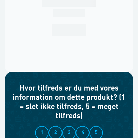
Hvor tilfreds er du med vores
information om dette produkt? (1
= slet ikke tilfreds, 5 = meget
tilfreds)
1
2
3
4
5