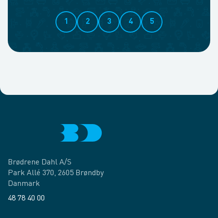
1
2
3
4
5
Brødrene Dahl A/S
Park Allé 370, 2605 Brøndby
Danmark
48 78 40 00