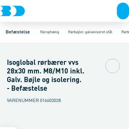
Bolte & sætskruer
Elforzinket- & varmgalvaniseret ophæng
Rørbøjler 2S M8/M10 2 skruer
Møtrikker
Skiver
Rørbøjler 2S M8/M10 U/Isol. 2
Skruer
Rustfrit- & syrefast
Søm & dykkere
Gev
Befæstelse
Rørophæng
Rørbøjler, galvaniseret stål
Rørb
Isoglobal rørbærer vvs
28x30 mm. M8/M10 inkl.
Galv. Bøjle og isolering.
- Befæstelse
VARENUMMER
016603028