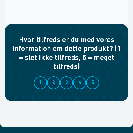
Hvor tilfreds er du med vores
information om dette produkt? (1
= slet ikke tilfreds, 5 = meget
tilfreds)
1
2
3
4
5