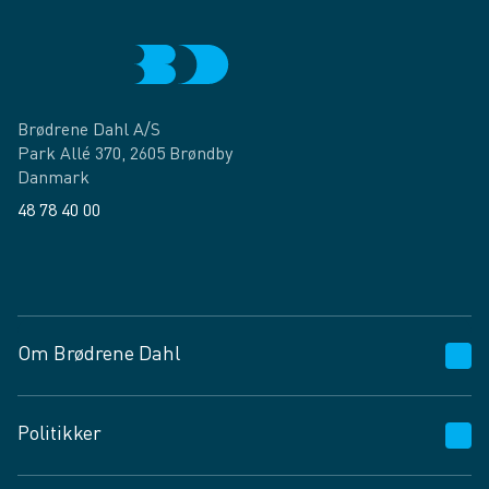
Brødrene Dahl A/S
Park Allé 370, 2605 Brøndby
Danmark
48 78 40 00
Facebook
LinkedIn
Om Brødrene Dahl
Kundeservice
Politikker
Vagttelefon 30 10 89 89
Spørgsmål og svar
Salgs- og leveringsbetingelser