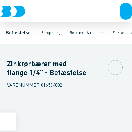
Bolte & sætskruer
Elforzinket- & varmgalvaniseret ophæng
Zinkrørbærer
Indlæg til Zinkrørbærer
Møtrikker
Skiver
Skruer
Rørbærer messing & f
Rustfrit- & syrefast
Søm & dykkere
Gev
Befæstelse
Rørophæng
Rørbærer & tilbehør
Zinkrørbær
Zinkrørbærer med
flange 1/4" - Befæstelse
VARENUMMER
016534002