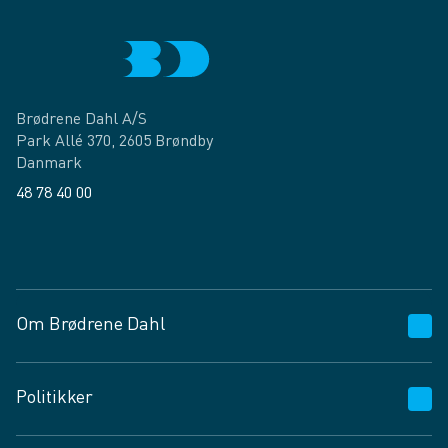
Brødrene Dahl A/S
Park Allé 370, 2605 Brøndby
Danmark
48 78 40 00
Facebook
LinkedIn
Om Brødrene Dahl
Kundeservice
Politikker
Vagttelefon 30 10 89 89
Spørgsmål og svar
Salgs- og leveringsbetingelser