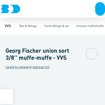
Rør & fittings
Sorte fittings & rør
Rør
Nippelrør
Pressfittings & rør
Vinkler muffe-nippel
Galvaniseret fittings & rør
Kuglehaner & ventiler
Vinkler muffe-muffe
Rustfrit fittings
Afløb 
T-sty
VVS
Rør & fittings
Sorte fittings & rør
Unioner muffe/muffe
Georg Fischer union sort
3/8'' muffe-muffe - VVS
VARENUMMER
000340103