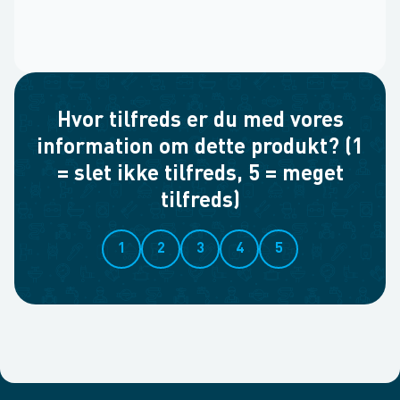
Hvor tilfreds er du med vores
information om dette produkt? (1
= slet ikke tilfreds, 5 = meget
tilfreds)
1
2
3
4
5