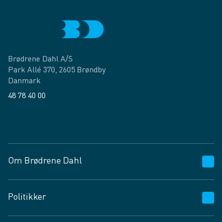
Brødrene Dahl A/S
Park Allé 370, 2605 Brøndby
Danmark
48 78 40 00
Facebook
LinkedIn
Om Brødrene Dahl
Kundeservice
Politikker
Vagttelefon 30 10 89 89
Spørgsmål og svar
Salgs- og leveringsbetingelser