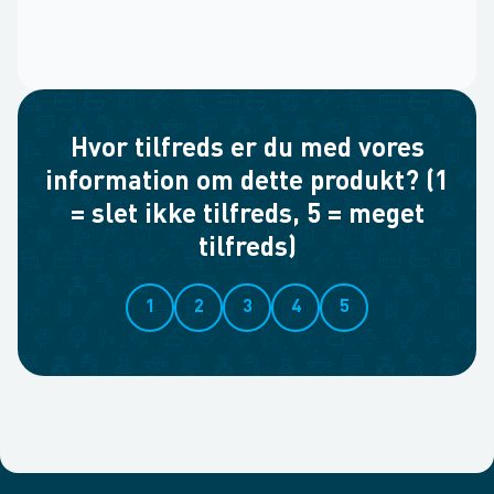
Hvor tilfreds er du med vores
information om dette produkt? (1
= slet ikke tilfreds, 5 = meget
tilfreds)
1
2
3
4
5