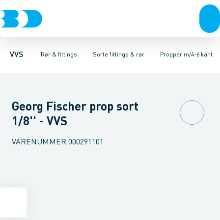
Rør & fittings
Sorte fittings & rør
Rør
Nippelrør
Pressfittings & rør
Vinkler muffe-nippel
Galvaniseret fittings & rør
Kuglehaner & ventiler
Vinkler muffe-muffe
Rustfrit fittings
Afløb 
T-sty
VVS
Rør & fittings
Sorte fittings & rør
Propper m/4-6 kant
Georg Fischer prop sort
1/8'' - VVS
VARENUMMER
000291101