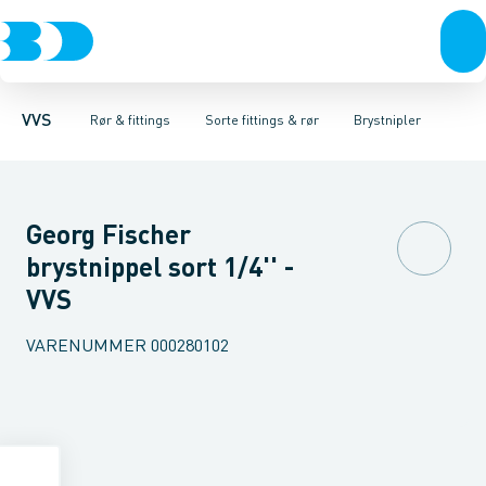
Rør & fittings
Sorte fittings & rør
Rør
Nippelrør
Pressfittings & rør
Vinkler muffe-nippel
Galvaniseret fittings & rør
Kuglehaner & ventiler
Vinkler muffe-muffe
Rustfrit fittings
Afløb 
T-sty
VVS
Rør & fittings
Sorte fittings & rør
Brystnipler
Georg Fischer
brystnippel sort 1/4'' -
VVS
VARENUMMER
000280102