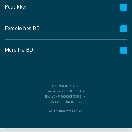
Politikker
Vagttelefon 30 10 89 89
Spørgsmål og svar
Salgs- og leveringsbetingelser
Fordele hos BD
Job og karriere
Privatlivspolitik
Fødevarekontrolrapport
Cookies
24/7
Mere fra BD
Vilkår og betingelser
BD app
BD.dk services
Mit BD
Levering
BD+
Månedens tilbud
Bæredygtighed
CVR nr. 81822514
Danske Bank 4073 8558183
Egne varemærker
IBAN: DK9830000008558183
SWIFT/BIC: DABADKKK
Presse
© 2026 Brødrene Dahl A/S