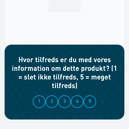
Hvor tilfreds er du med vores
information om dette produkt? (1
= slet ikke tilfreds, 5 = meget
tilfreds)
1
2
3
4
5