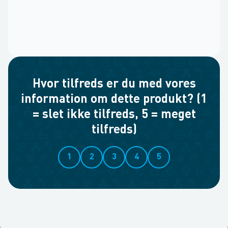
Hvor tilfreds er du med vores
information om dette produkt? (1
= slet ikke tilfreds, 5 = meget
tilfreds)
1
2
3
4
5