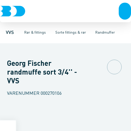
Rør & fittings
Sorte fittings & rør
Rør
Nippelrør
Pressfittings & rør
Vinkler muffe-nippel
Galvaniseret fittings & rør
Kuglehaner & ventiler
Vinkler muffe-muffe
Rustfrit fittings
Afløb 
T-sty
VVS
Rør & fittings
Sorte fittings & rør
Randmuffer
Georg Fischer
randmuffe sort 3/4'' -
VVS
VARENUMMER
000270106