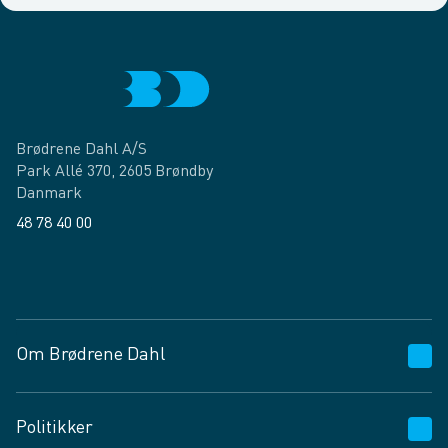
Brødrene Dahl A/S
Park Allé 370, 2605 Brøndby
Danmark
48 78 40 00
Facebook
LinkedIn
Om Brødrene Dahl
Kundeservice
Politikker
Vagttelefon 30 10 89 89