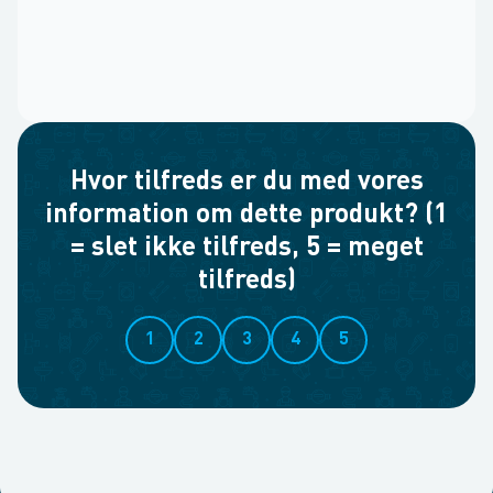
Hvor tilfreds er du med vores
information om dette produkt? (1
= slet ikke tilfreds, 5 = meget
tilfreds)
1
2
3
4
5