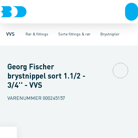
Rør & fittings
Sorte fittings & rør
Rør
Nippelrør
Pressfittings & rør
Vinkler muffe-nippel
Galvaniseret fittings & rør
Kuglehaner & ventiler
Vinkler muffe-muffe
Rustfrit fittings
Afløb 
T-sty
VVS
Rør & fittings
Sorte fittings & rør
Brystnipler
Georg Fischer
brystnippel sort 1.1/2 -
3/4'' - VVS
VARENUMMER
000245157