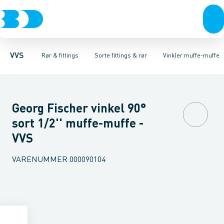
Rør & fittings
Sorte fittings & rør
Rør
Nippelrør
Pressfittings & rør
Vinkler muffe-nippel
Galvaniseret fittings & rør
Kuglehaner & ventiler
Vinkler muffe-muffe
Rustfrit fittings
Afløb 
T-sty
VVS
Rør & fittings
Sorte fittings & rør
Vinkler muffe-muffe
Georg Fischer vinkel 90°
sort 1/2'' muffe-muffe -
VVS
VARENUMMER
000090104