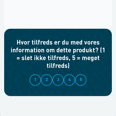
Hvor tilfreds er du med vores
information om dette produkt? (1
= slet ikke tilfreds, 5 = meget
tilfreds)
1
2
3
4
5