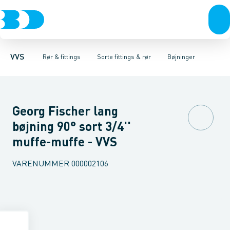
Rør & fittings
Sorte fittings & rør
Rør
Nippelrør
Pressfittings & rør
Vinkler muffe-nippel
Galvaniseret fittings & rør
Kuglehaner & ventiler
Vinkler muffe-muffe
Rustfrit fittings
Afløb 
T-sty
VVS
Rør & fittings
Sorte fittings & rør
Bøjninger
Georg Fischer lang
bøjning 90° sort 3/4''
muffe-muffe - VVS
VARENUMMER
000002106