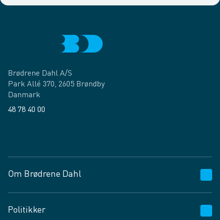
Brødrene Dahl A/S
Park Allé 370, 2605 Brøndby
Danmark
48 78 40 00
Facebook
LinkedIn
Om Brødrene Dahl
Kundeservice
Politikker
Vagttelefon 30 10 89 89