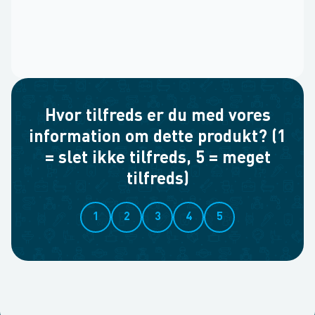
Hvor tilfreds er du med vores
information om dette produkt? (1
= slet ikke tilfreds, 5 = meget
tilfreds)
1
2
3
4
5