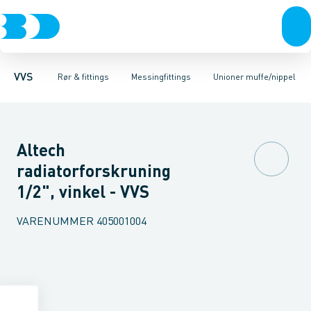
Rør & fittings
Sorte fittings & rør
Nippelrør
Gevindrør
Pressfittings & rør
Galvaniseret fittings & rør
Vinkler muffe/nippel
Kuglehaner & ventiler
Vinkler muffe/muffe
Rustfrit fittings
Afløb 
VVS
Rør & fittings
Messingfittings
Unioner muffe/nippel
Altech
radiatorforskruning
1/2", vinkel - VVS
VARENUMMER
405001004