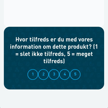
Hvor tilfreds er du med vores
information om dette produkt? (1
= slet ikke tilfreds, 5 = meget
tilfreds)
1
2
3
4
5