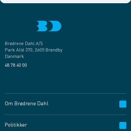
Brødrene Dahl A/S
Park Allé 370, 2605 Brøndby
Danmark
48 78 40 00
Facebook
LinkedIn
Om Brødrene Dahl
Kundeservice
Politikker
Vagttelefon 30 10 89 89