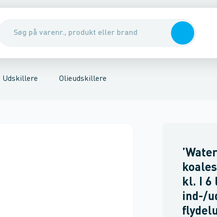
nirenseanlæg & udskillere
fang
Partikeludskillere
Pumper, pumpebrønde & ventiler
Rott
Udskillere
Olieudskillere
’Water
koales
kl. I 
ind-/u
flydel