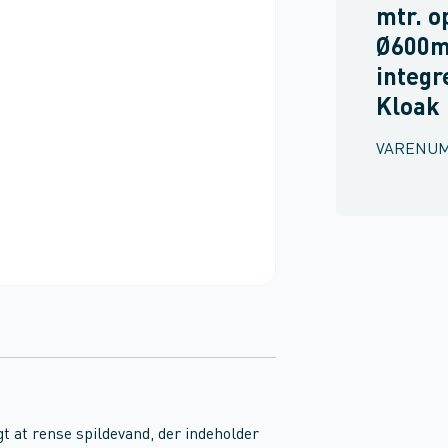
mtr. o
Ø600m
integr
Kloak
VARENU
t at rense spildevand, der indeholder