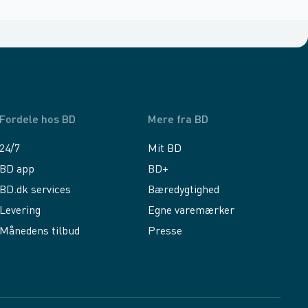
Fordele hos BD
Mere fra BD
24/7
Mit BD
BD app
BD+
BD.dk services
Bæredygtighed
Levering
Egne varemærker
Månedens tilbud
Presse