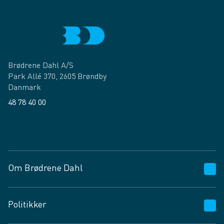
Brødrene Dahl A/S
Park Allé 370, 2605 Brøndby
Danmark
48 78 40 00
Facebook
LinkedIn
Om Brødrene Dahl
Kundeservice
Politikker
Vagttelefon 30 10 89 89