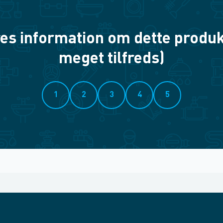
es information om dette produkt? 
meget tilfreds)
1
2
3
4
5