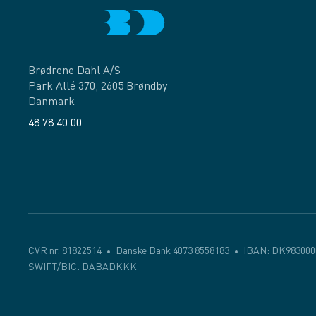
Brødrene Dahl A/S
Park Allé 370, 2605 Brøndby
Danmark
48 78 40 00
Facebook
LinkedIn
CVR nr. 81822514
Danske Bank 4073 8558183
IBAN: DK983000
SWIFT/BIC: DABADKKK