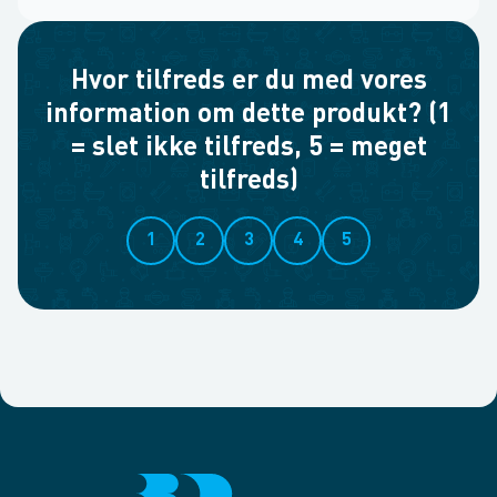
Hvor tilfreds er du med vores
information om dette produkt? (1
= slet ikke tilfreds, 5 = meget
tilfreds)
1
2
3
4
5