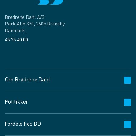
Brødrene Dahl A/S
Park Allé 370, 2605 Brøndby
Danmark
48 78 40 00
Facebook
LinkedIn
Om Brødrene Dahl
Kundeservice
Politikker
Vagttelefon 30 10 89 89
Spørgsmål og svar
Salgs- og leveringsbetingelser
Fordele hos BD
Job og karriere
Privatlivspolitik
Fødevarekontrolrapport