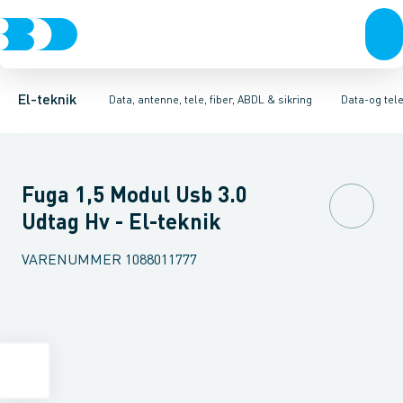
Afbrydere, stikkontakter & lampeudtag
Antenne og satellitsystemer
Dataudtag kobber
Tilbehør til modulær tilkoblingssystem
Kommunikationsteknik/kompone
Forgreningsmateriel
Dat
K
El-teknik
Data, antenne, tele, fiber, ABDL & sikring
Data-og tel
Fuga 1,5 Modul Usb 3.0
Udtag Hv - El-teknik
VARENUMMER
1088011777