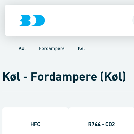
VVS
Kompressorer
Frost
El-teknik
Køl
Kloak
Kondenseringsaggregater
Vandforsyning
Klima
Køl
Fordampere
Industri
Værk
Va
Køl
Fordampere
Køl
Køl - Fordampere (Køl)
HFC
R744 - CO2