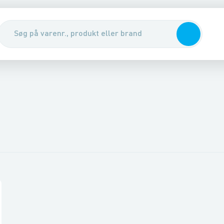
tøj
rmepumper
Befæstelse
Chillere & fancoils
Kemi
Arbejdstøj & sikkerhed
Regulering, styring & ventiler
Tag & facade
El
Belysn
Luft