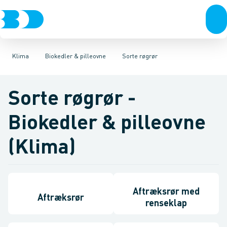
VVS
Ventilation
Biokedler & tilbehør
El-teknik
Varmepumper
Kloak
Vandforsyning
Tilbehør & reservedele
El
Klimaværktøj
Klima
Køl
Biokedler & pilleovn
Industri
Isoleret stålskors
Værktøj
Be
Klima
Biokedler & pilleovne
Sorte røgrør
Sorte røgrør -
Biokedler & pilleovne
(Klima)
Aftræksrør med
Aftræksrør
renseklap