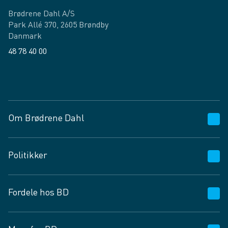
Brødrene Dahl A/S
Park Allé 370, 2605 Brøndby
Danmark
48 78 40 00
Facebook
LinkedIn
Om Brødrene Dahl
Kundeservice
Politikker
Vagttelefon 30 10 89 89
Spørgsmål og svar
Salgs- og leveringsbetingelser
Fordele hos BD
Job og karriere
Privatlivspolitik
Fødevarekontrolrapport
Cookies
24/7