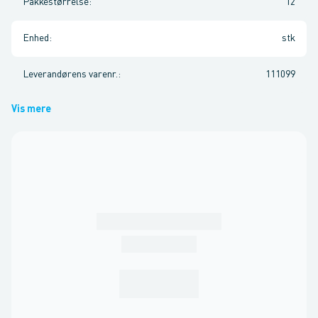
Pakkestørrelse
:
12
Enhed
:
stk
Leverandørens varenr.
:
111099
Vis mere