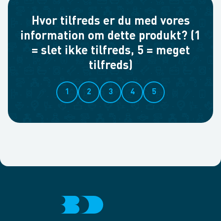
Hvor tilfreds er du med vores
information om dette produkt? (1
= slet ikke tilfreds, 5 = meget
tilfreds)
1
2
3
4
5