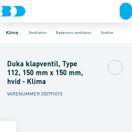
Ventilation
Fittings
Ventilatorer
Rør
Varmepumper
Slanger
Rør & Gennemføringer
Spjæld
El
Lyddæmpere
Klimaværktøj
Flexslange
Ventiler
Biokedler & pilleovn
Overgangsstyk
Riste
Ventilato
Klima
Ventilation
Baderums ventilation
Ventiler
Duka klapventil, Type
112, 150 mm x 150 mm,
hvid - Klima
VARENUMMER
353791015