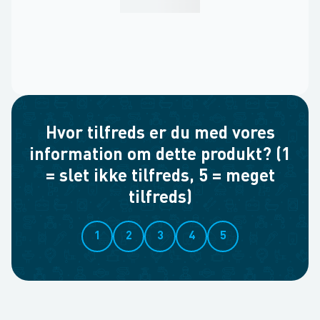
Hvor tilfreds er du med vores
information om dette produkt? (1
= slet ikke tilfreds, 5 = meget
tilfreds)
1
2
3
4
5