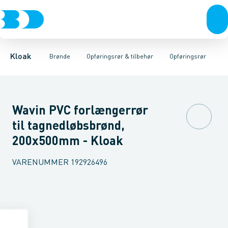
Rør & fittings
Rense & inspektions brønde
Opføringsrør
Tætningsringe
Brønde
Brøndgods
Låg
Opføringsrør & tilbehør
Bunde
Linjeafvanding
Muffer
Reduktioner
Tanke, miniren
Sandfang
Brøn
Kloak
Brønde
Opføringsrør & tilbehør
Opføringsrør
Wavin PVC forlængerrør
til tagnedløbsbrønd,
200x500mm - Kloak
VARENUMMER
192926496