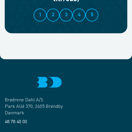
1
2
3
4
5
Brødrene Dahl A/S
Park Allé 370, 2605 Brøndby
Danmark
48 78 40 00