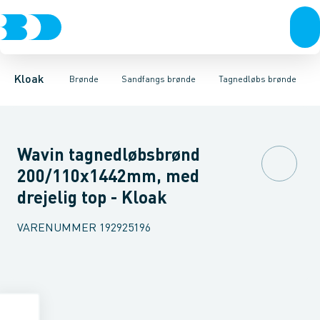
Rør & fittings
Rense & inspektions brønde
Rendestens brønde
Brønde
Tagnedløbs brønde
Brøndgods
Opføringsrør & tilbehør
Linjeafvanding
Drænbrønde
Tanke, miniren
Tørbrønd
Sandfang
Kloak
Brønde
Sandfangs brønde
Tagnedløbs brønde
Wavin tagnedløbsbrønd
200/110x1442mm, med
drejelig top - Kloak
VARENUMMER
192925196