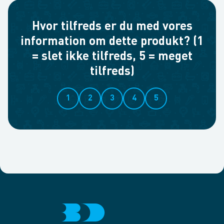
Hvor tilfreds er du med vores
information om dette produkt? (1
= slet ikke tilfreds, 5 = meget
tilfreds)
1
2
3
4
5