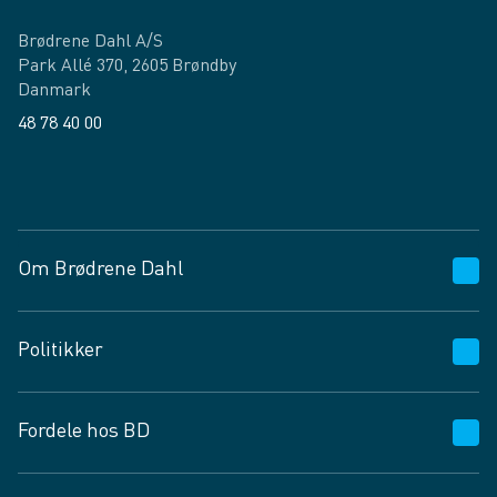
Brødrene Dahl A/S
Park Allé 370, 2605 Brøndby
Danmark
48 78 40 00
Facebook
LinkedIn
Om Brødrene Dahl
Kundeservice
Politikker
Vagttelefon 30 10 89 89
Spørgsmål og svar
Salgs- og leveringsbetingelser
Fordele hos BD
Job og karriere
Privatlivspolitik
Fødevarekontrolrapport
Cookies
24/7