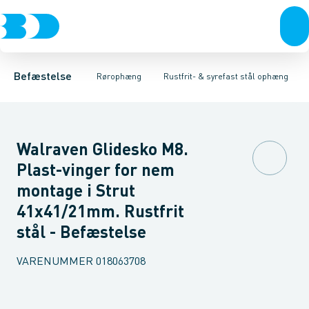
Bolte & sætskruer
Elforzinket- & varmgalvaniseret ophæng
Gevindstænger
Gevindplatter
Møtrikker
Skiver
Skiver
Møtrikker
Skruer
Rustfrit- & syrefast
Søm & dykkere
Grundflanger
Gev
Ko
Befæstelse
Rørophæng
Rustfrit- & syrefast stål ophæng
Walraven Glidesko M8.
Plast-vinger for nem
montage i Strut
41x41/21mm. Rustfrit
stål - Befæstelse
VARENUMMER
018063708