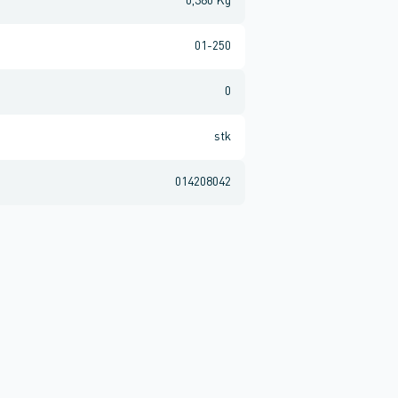
0,380 Kg
01-250
0
stk
014208042