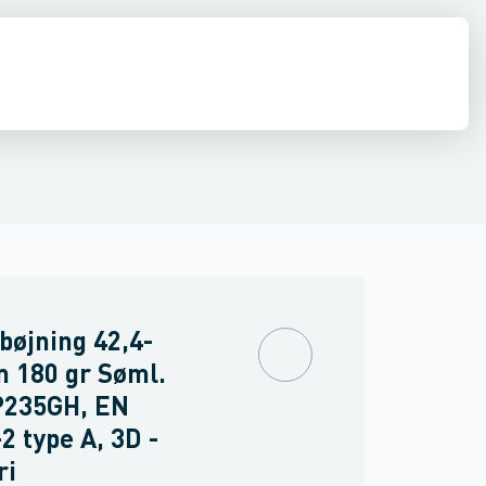
r
 Flanger
Shurjoint
Kompensatorer
bøjning 42,4-
 180 gr Søml.
P235GH, EN
2 type A, 3D -
ri