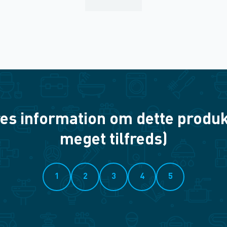
es information om dette produkt? 
meget tilfreds)
1
2
3
4
5