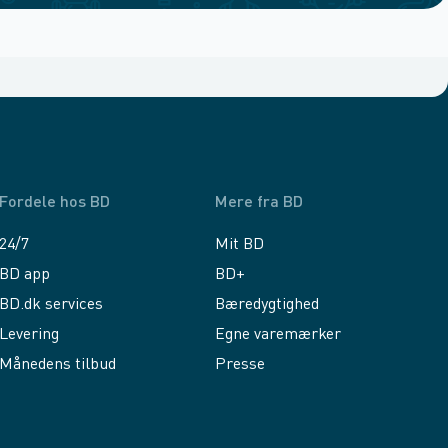
Fordele hos BD
Mere fra BD
24/7
Mit BD
BD app
BD+
BD.dk services
Bæredygtighed
Levering
Egne varemærker
Månedens tilbud
Presse