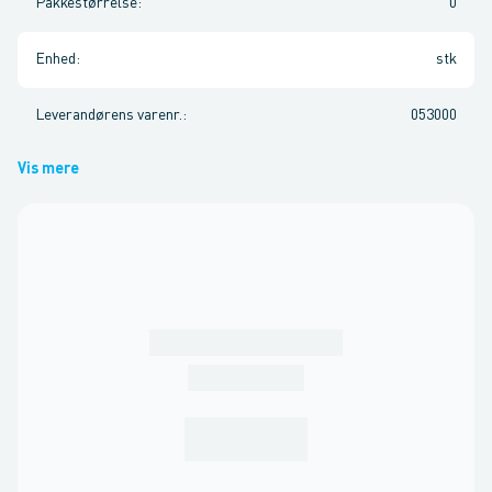
Pakkestørrelse
:
0
Enhed
:
stk
Leverandørens varenr.
:
053000
Vis mere