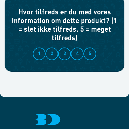
Hvor tilfreds er du med vores
information om dette produkt? (1
= slet ikke tilfreds, 5 = meget
tilfreds)
1
2
3
4
5