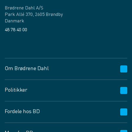
Brødrene Dahl A/S
Park Allé 370, 2605 Brøndby
Danmark
48 78 40 00
Facebook
LinkedIn
Om Brødrene Dahl
Kundeservice
Politikker
Vagttelefon 30 10 89 89
Spørgsmål og svar
Salgs- og leveringsbetingelser
Fordele hos BD
Job og karriere
Privatlivspolitik
Fødevarekontrolrapport
Cookies
24/7