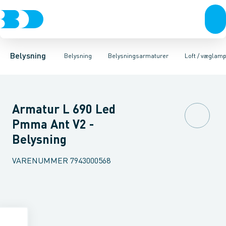
Belysning
Lyskilder
Pendler
Industriarmatur og halbelysning
Belysningsarmaturer
Lysstyring
Armaturer for vej og
Tilbehør til belysni
Belysning
Belysning
Belysningsarmaturer
Loft / væglam
Armatur L 690 Led
Pmma Ant V2 -
Belysning
VARENUMMER
7943000568