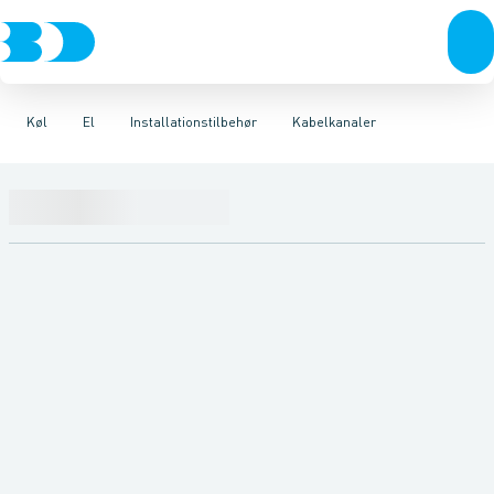
VVS
Kompressorer
Installationstilbehør
Kabelkanaler
El-teknik
Kloak
Samlemuffer
Kondenseringsaggregater
Vandforsyning
Jording
Stikpropper
Afbrydere
Klima
Tavlemateriel
Kabelaflastninger
Køl
Fordampere
Industri
Værktøj
Kabler
Varmep
Forg
Be
Køl
El
Installationstilbehør
Kabelkanaler