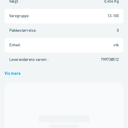
Vægt
:
0,456 Kg
Varegruppe
:
13-100
Pakkestørrelse
:
0
Enhed
:
stk
Leverandørens varenr.
:
799738512
Vis mere