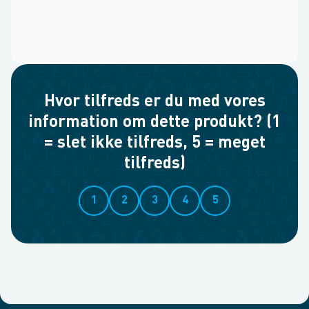
Hvor tilfreds er du med vores
information om dette produkt? (1
= slet ikke tilfreds, 5 = meget
tilfreds)
1
2
3
4
5