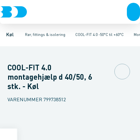
Kompressorer
Kølekobberrør, fittings & tilbehør
Rør 4.0
Bøjninger 90gr. 4.0
Kondenseringsaggregater
Bøjninger 45gr. 4.0
COOL-FIT 2.0 0°C til +60°C
Fordampere
Vinkler 90gr. 4.0
Varmep
V
Køl
Rør, fittings & isolering
COOL-FIT 4.0 -50°C til +60°C
Mon
COOL-FIT 4.0
montagehjælp d 40/50, 6
stk. - Køl
VARENUMMER
799738512