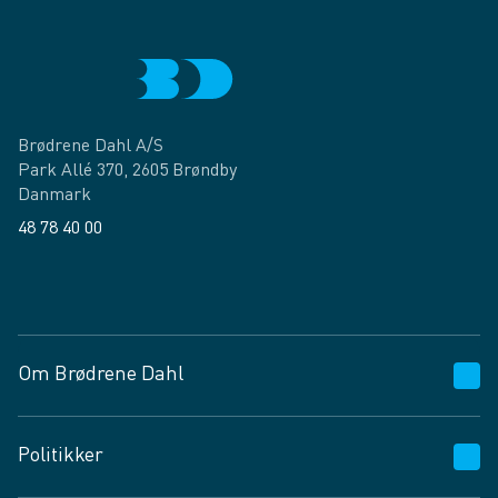
Brødrene Dahl A/S
Park Allé 370, 2605 Brøndby
Danmark
48 78 40 00
Facebook
LinkedIn
Om Brødrene Dahl
Kundeservice
Politikker
Vagttelefon 30 10 89 89