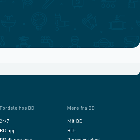
Fordele hos BD
Mere fra BD
24/7
Mit BD
BD app
BD+