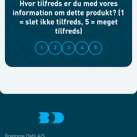
Hvor tilfreds er du med vores
information om dette produkt? (1
= slet ikke tilfreds, 5 = meget
tilfreds)
1
2
3
4
5
Brødrene Dahl A/S