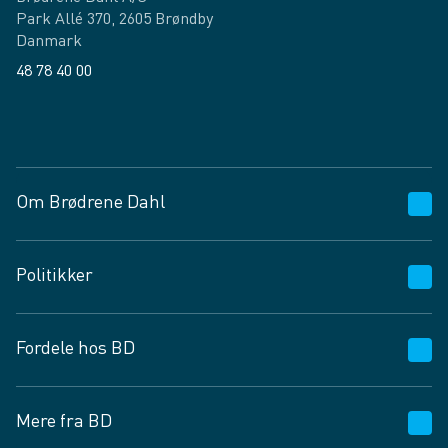
Park Allé 370, 2605 Brøndby
Danmark
48 78 40 00
Facebook
LinkedIn
Om Brødrene Dahl
Kundeservice
Politikker
Vagttelefon 30 10 89 89
Spørgsmål og svar
Salgs- og leveringsbetingelser
Fordele hos BD
Job og karriere
Privatlivspolitik
Fødevarekontrolrapport
Cookies
24/7
Mere fra BD
Vilkår og betingelser
BD app