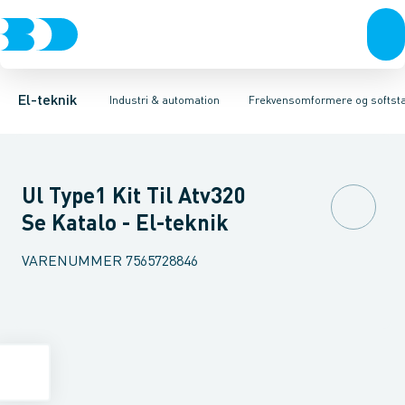
Afbrydere, stikkontakter & lampeudtag
Industristiksystemer
Frekvensomformer =˂1 kV
Frekvensomformere og softstartere
Filter for lavspænding
Forgreningsmateriel
Soft Starter
DIN
K
El-teknik
Industri & automation
Frekvensomformere og softsta
Ul Type1 Kit Til Atv320
Se Katalo - El-teknik
VARENUMMER
7565728846