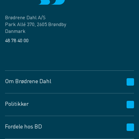
Brødrene Dahl A/S
Park Allé 370, 2605 Brøndby
Danmark
48 78 40 00
Facebook
LinkedIn
Om Brødrene Dahl
Kundeservice
Politikker
Vagttelefon 30 10 89 89
Spørgsmål og svar
Salgs- og leveringsbetingelser
Fordele hos BD
Job og karriere
Privatlivspolitik
Fødevarekontrolrapport