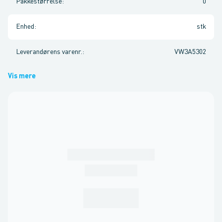
Pakkestørrelse
:
0
Enhed
:
stk
Leverandørens varenr.
:
VW3A5302
Vis mere