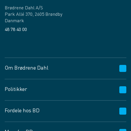
Brødrene Dahl A/S
Park Allé 370, 2605 Brøndby
Danmark
48 78 40 00
Facebook
LinkedIn
Om Brødrene Dahl
Kundeservice
Politikker
Vagttelefon 30 10 89 89
Spørgsmål og svar
Salgs- og leveringsbetingelser
Fordele hos BD
Job og karriere
Privatlivspolitik
Fødevarekontrolrapport
Cookies
24/7