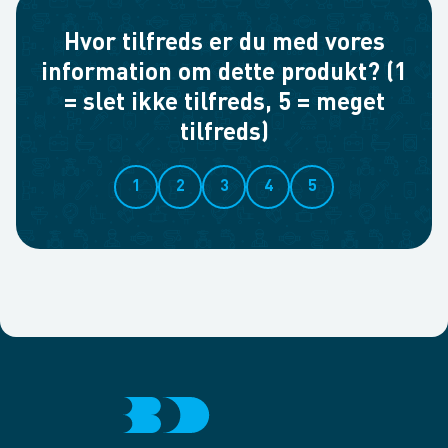
Hvor tilfreds er du med vores
information om dette produkt? (1
= slet ikke tilfreds, 5 = meget
tilfreds)
1
2
3
4
5