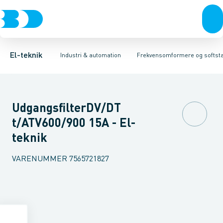
Afbrydere, stikkontakter & lampeudtag
Industristiksystemer
Frekvensomformer =˂1 kV
Frekvensomformere og softstartere
Filter for lavspænding
Forgreningsmateriel
Soft Starter
DIN
K
El-teknik
Industri & automation
Frekvensomformere og softsta
UdgangsfilterDV/DT
t/ATV600/900 15A - El-
teknik
VARENUMMER
7565721827