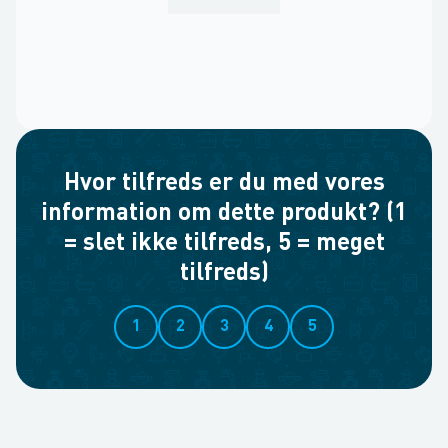
Hvor tilfreds er du med vores
information om dette produkt? (1
= slet ikke tilfreds, 5 = meget
tilfreds)
1
2
3
4
5