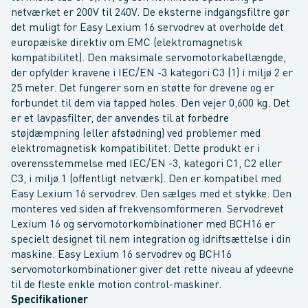
netværket er 200V til 240V. De eksterne indgangsfiltre gør
det muligt for Easy Lexium 16 servodrev at overholde det
europæiske direktiv om EMC (elektromagnetisk
kompatibilitet). Den maksimale servomotorkabellængde,
der opfylder kravene i IEC/EN -3 kategori C3 (1) i miljø 2 er
25 meter. Det fungerer som en støtte for drevene og er
forbundet til dem via tapped holes. Den vejer 0,600 kg. Det
er et lavpasfilter, der anvendes til at forbedre
støjdæmpning (eller afstødning) ved problemer med
elektromagnetisk kompatibilitet. Dette produkt er i
overensstemmelse med IEC/EN -3, kategori C1, C2 eller
C3, i miljø 1 (offentligt netværk). Den er kompatibel med
Easy Lexium 16 servodrev. Den sælges med et stykke. Den
monteres ved siden af frekvensomformeren. Servodrevet
Lexium 16 og servomotorkombinationer med BCH16 er
specielt designet til nem integration og idriftsættelse i din
maskine. Easy Lexium 16 servodrev og BCH16
servomotorkombinationer giver det rette niveau af ydeevne
til de fleste enkle motion control-maskiner.
Specifikationer