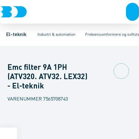
Afbrydere, stikkontakter & lampeudtag
Industristiksystemer
Frekvensomformer =˂1 kV
Frekvensomformere og softstartere
Filter for lavspænding
Forgreningsmateriel
Soft Starter
DIN
K
El-teknik
Industri & automation
Frekvensomformere og softsta
Emc filter 9A 1PH
(ATV320. ATV32. LEX32)
- El-teknik
VARENUMMER
7565708743