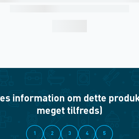
es information om dette produkt? 
meget tilfreds)
1
2
3
4
5