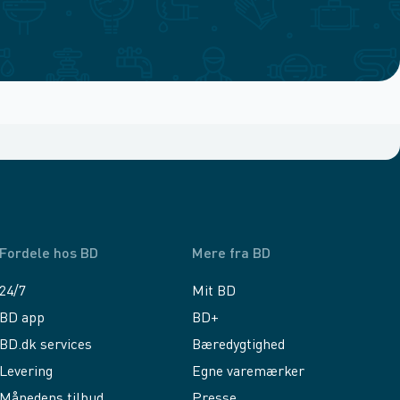
Fordele hos BD
Mere fra BD
24/7
Mit BD
BD app
BD+
BD.dk services
Bæredygtighed
Levering
Egne varemærker
Månedens tilbud
Presse