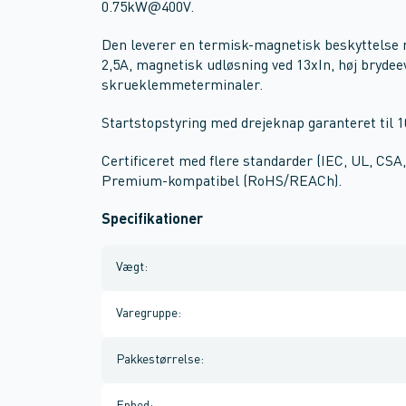
0.75kW@400V.
Den leverer en termisk-magnetisk beskyttelse 
2,5A, magnetisk udløsning ved 13xIn, høj brydee
skrueklemmeterminaler.
Startstopstyring med drejeknap garanteret til 1
Certificeret med flere standarder (IEC, UL, CS
Premium-kompatibel (RoHS/REACh).
Specifikationer
Vægt
:
Varegruppe
:
Pakkestørrelse
: