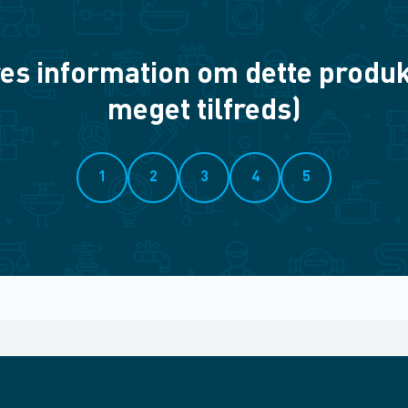
es information om dette produkt? 
meget tilfreds)
1
2
3
4
5