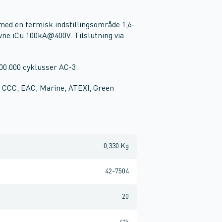
med en termisk indstillingsområde 1,6-
vne iCu 100kA@400V. Tilslutning via
00.000 cyklusser AC-3.
A, CCC, EAC, Marine, ATEX), Green
0,330 Kg
42-7504
20