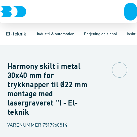
Afbrydere, stikkontakter & lampeudtag
Industristiksystemer
Trykknaphoved
Lystårn element, optisk
Frekvensomformere og softstartere
Tilslutningsmodul for
Forgreningsmateriel
DIN
K
El-teknik
Industri & automation
Betjening og signal
Inskr
Harmony skilt i metal
30x40 mm for
trykknapper til Ø22 mm
montage med
lasergraveret ''I - El-
teknik
VARENUMMER
7517960814