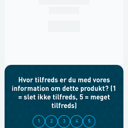
Hvor tilfreds er du med vores
information om dette produkt? (1
= slet ikke tilfreds, 5 = meget
tilfreds)
1
2
3
4
5