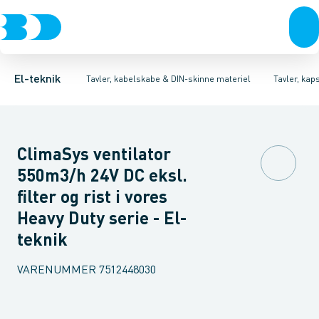
Afbrydere, stikkontakter & lampeudtag
Tavler, kapsling og rackskabe
Ventilationsplade (indkapsling/skab)
Fordelings-/byggepladstavler
Dækplade / mærkeplade 
Forgreningsmateriel
Ek
K
El-teknik
Tavler, kabelskabe & DIN-skinne materiel
Tavler, kap
ClimaSys ventilator
550m3/h 24V DC eksl.
filter og rist i vores
Heavy Duty serie - El-
teknik
VARENUMMER
7512448030