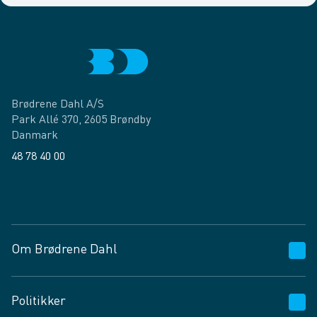
Brødrene Dahl A/S
Park Allé 370, 2605 Brøndby
Danmark
48 78 40 00
Facebook
LinkedIn
Om Brødrene Dahl
Kundeservice
Politikker
Vagttelefon 30 10 89 89