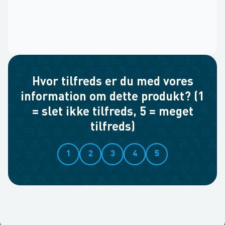
Hvor tilfreds er du med vores
information om dette produkt? (1
= slet ikke tilfreds, 5 = meget
tilfreds)
1
2
3
4
5