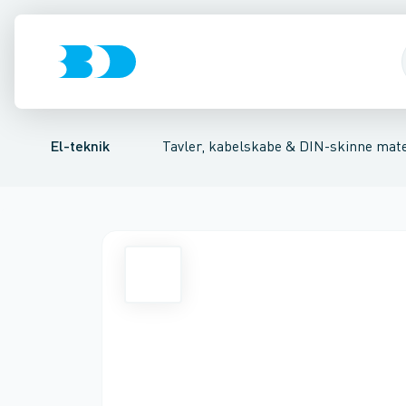
Afbrydere, stikkontakter & lampeudtag
Tavler, kapsling og rackskabe
Ventilationsplade (indkapsling/skab)
Fordelings-/byggepladstav
Dækplade / mærkepl
Forgreningsmate
El-teknik
Tavler, kabelskabe & DIN-skinne mate