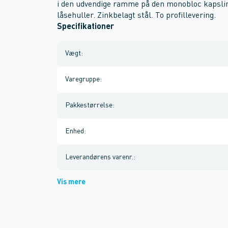
i den udvendige ramme på den monobloc kapslin
låsehuller. Zinkbelagt stål. To profillevering.
Specifikationer
Vægt
:
Varegruppe
:
Pakkestørrelse
:
Enhed
:
Leverandørens varenr.
:
Vis mere