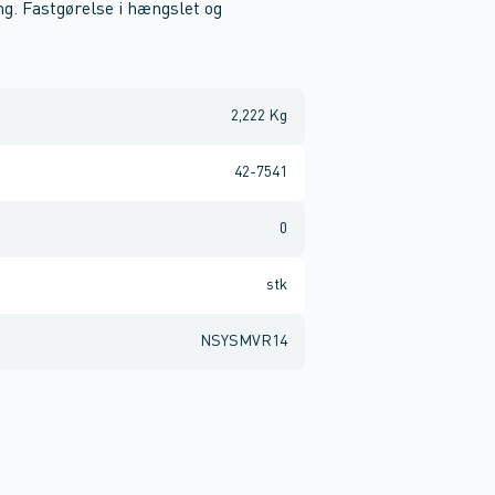
g. Fastgørelse i hængslet og
2,222 Kg
42-7541
0
stk
NSYSMVR14