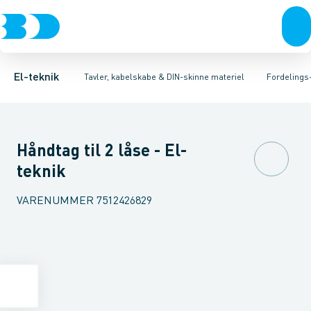
Afbrydere, stikkontakter & lampeudtag
Tavler, kapsling og rackskabe
Afgangsbox for kanalskinne
Tilgangsboks for strømskinne
Fordelings-/byggepladstavler
Forgreningsmateriel
Re
Ek
K
El-teknik
Tavler, kabelskabe & DIN-skinne materiel
Fordelings
Håndtag til 2 låse - El-
teknik
VARENUMMER
7512426829