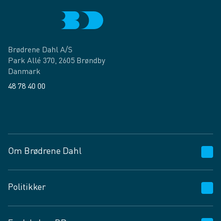
Brødrene Dahl A/S
Park Allé 370, 2605 Brøndby
Danmark
48 78 40 00
Facebook
LinkedIn
Om Brødrene Dahl
Kundeservice
Politikker
Vagttelefon 30 10 89 89
Spørgsmål og svar
Salgs- og leveringsbetingelser