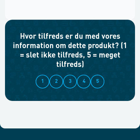
Hvor tilfreds er du med vores
information om dette produkt? (1
= slet ikke tilfreds, 5 = meget
tilfreds)
1
2
3
4
5