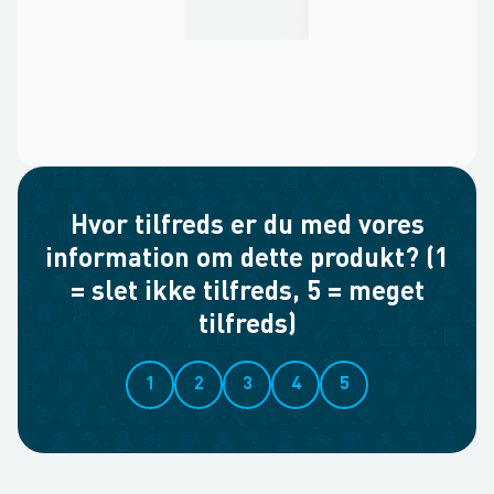
Hvor tilfreds er du med vores
information om dette produkt? (1
= slet ikke tilfreds, 5 = meget
tilfreds)
1
2
3
4
5