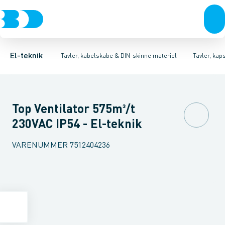
Afbrydere, stikkontakter & lampeudtag
Tavler, kapsling og rackskabe
Ventilationsplade (indkapsling/skab)
Fordelings-/byggepladstavler
Dækplade / mærkeplade 
Forgreningsmateriel
Ek
K
El-teknik
Tavler, kabelskabe & DIN-skinne materiel
Tavler, kap
Top Ventilator 575m³/t
230VAC IP54 - El-teknik
VARENUMMER
7512404236