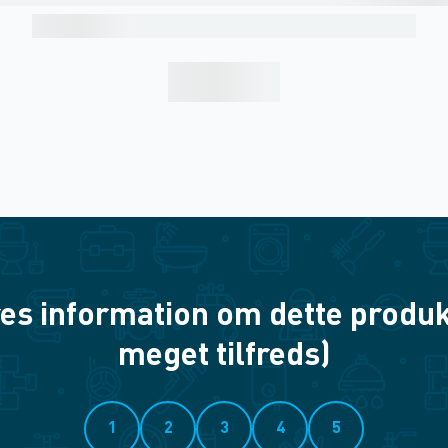
es information om dette produkt? 
meget tilfreds)
1
2
3
4
5