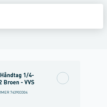
ilbehør
ine slanger
inkler
Brand
Ventiler & vaskemaskine slanger
Møbler
Spejle & lamper
Håndtag 1/4-
2 Broen - VVS
MMER
743903304