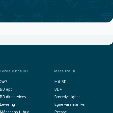
Fordele hos BD
Mere fra BD
24/7
Mit BD
BD app
BD+
BD.dk services
Bæredygtighed
Levering
Egne varemærker
Månedens tilbud
Presse