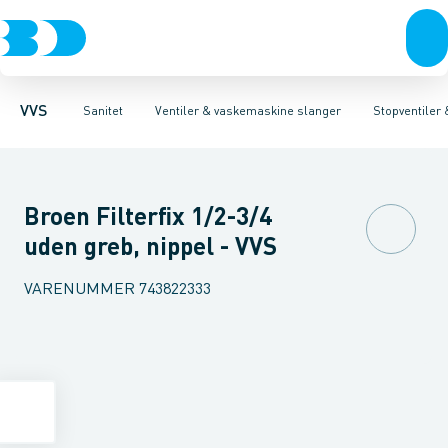
Rør & fittings
Toiletter, sæder og cisterner
Servanteventiler
Pressfittings & rør
Stopventiler & kuglehaner
Vaske
Kuglehaner & ventiler
Armaturer
Aftapventiler & s
Brusere
Baderum
Afløb 
VVS
Sanitet
Ventiler & vaskemaskine slanger
Stopventiler
Broen Filterfix 1/2-3/4
uden greb, nippel - VVS
VARENUMMER
743822333