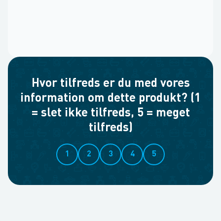
Hvor tilfreds er du med vores
information om dette produkt? (1
= slet ikke tilfreds, 5 = meget
tilfreds)
1
2
3
4
5