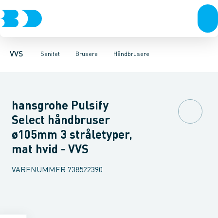
Rør & fittings
Toiletter, sæder og cisterner
Håndbrusere
Bruseslanger
Pressfittings & rør
Brusesæt
Vaske
Kuglehaner & ventiler
Armaturer
Brusestænger
Brusere
Hovedbru
Baderum
Afløb 
VVS
Sanitet
Brusere
Håndbrusere
hansgrohe Pulsify
Select håndbruser
ø105mm 3 stråletyper,
mat hvid - VVS
VARENUMMER
738522390