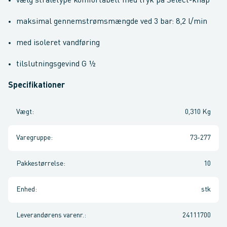
vælg stråletype komfortabelt med tryk på Select-knap
maksimal gennemstrømsmængde ved 3 bar: 8,2 l/min
med isoleret vandføring
tilslutningsgevind G ½
Specifikationer
Vægt
:
0,310 Kg
Varegruppe
:
73-277
Pakkestørrelse
:
10
Enhed
:
stk
Leverandørens varenr.
:
24111700