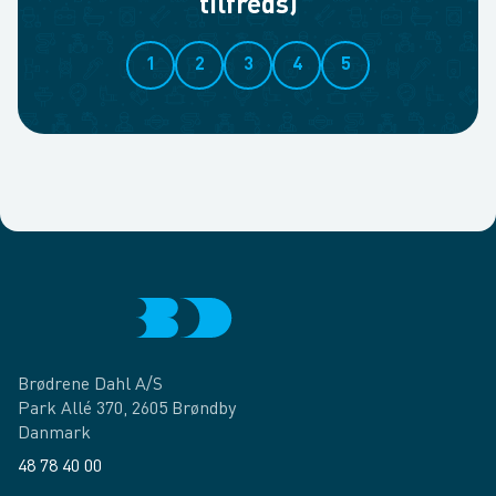
tilfreds)
1
2
3
4
5
Brødrene Dahl A/S
Park Allé 370, 2605 Brøndby
Danmark
48 78 40 00