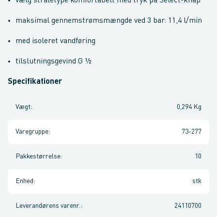
vælg stråletype komfortabelt med tryk på Select-knap
maksimal gennemstrømsmængde ved 3 bar: 11,4 l/min
med isoleret vandføring
tilslutningsgevind G ½
Specifikationer
Vægt
:
0,294 Kg
Varegruppe
:
73-277
Pakkestørrelse
:
10
Enhed
:
stk
Leverandørens varenr.
:
24110700