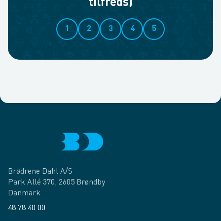
tilfreds)
1
2
3
4
5
Brødrene Dahl A/S
Park Allé 370, 2605 Brøndby
Danmark
48 78 40 00