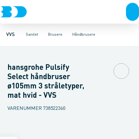
Rør & fittings
Toiletter, sæder og cisterner
Håndbrusere
Bruseslanger
Pressfittings & rør
Brusesæt
Vaske
Kuglehaner & ventiler
Armaturer
Brusestænger
Brusere
Hovedbru
Baderum
Afløb 
VVS
Sanitet
Brusere
Håndbrusere
hansgrohe Pulsify
Select håndbruser
ø105mm 3 stråletyper,
mat hvid - VVS
VARENUMMER
738522360