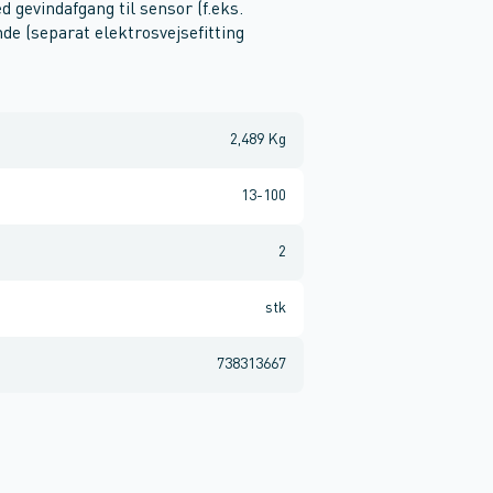
d gevindafgang til sensor (f.eks.
nde (separat elektrosvejsefitting
2,489 Kg
13-100
2
stk
738313667